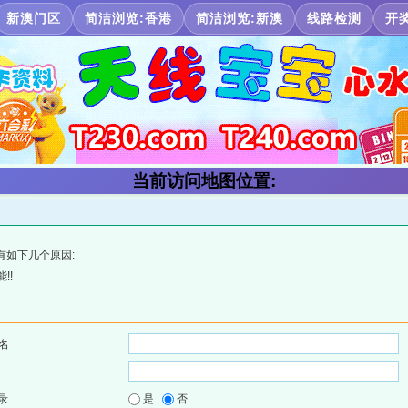
新澳门区
简洁浏览:香港
简洁浏览:新澳
线路检测
开
当前访问地图位置:
有如下几个原因:
!!
名
录
是
否