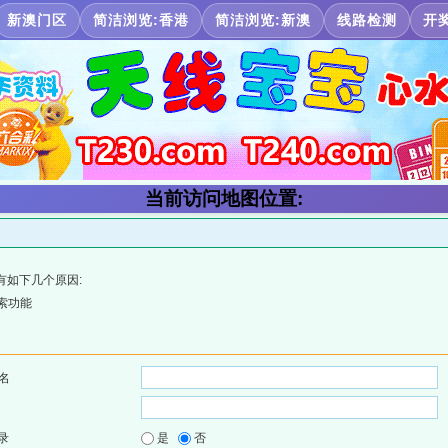
新澳门区
简洁浏览:香港
简洁浏览:新澳
线路检测
开
当前访问地图位置:
有如下几个原因:
索功能
名
录
是
否