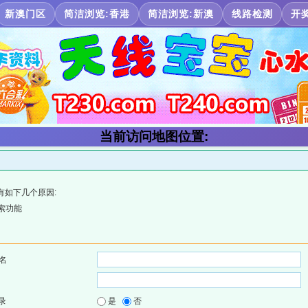
新澳门区
简洁浏览:香港
简洁浏览:新澳
线路检测
开
当前访问地图位置:
有如下几个原因:
索功能
名
录
是
否