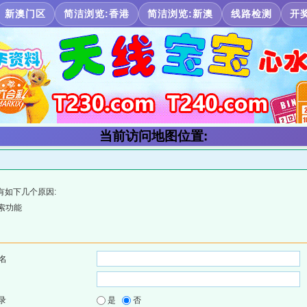
新澳门区
简洁浏览:香港
简洁浏览:新澳
线路检测
开
当前访问地图位置:
有如下几个原因:
索功能
名
录
是
否