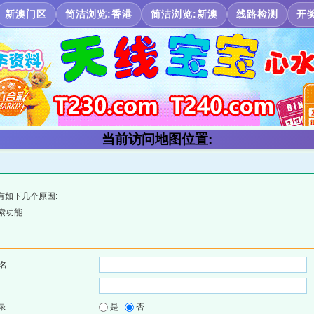
新澳门区
简洁浏览:香港
简洁浏览:新澳
线路检测
开
当前访问地图位置:
有如下几个原因:
索功能
名
录
是
否