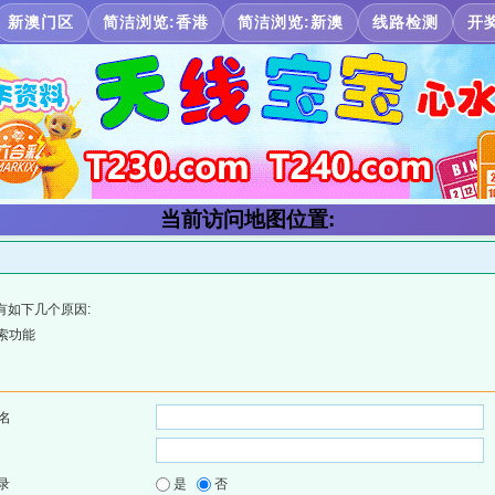
新澳门区
简洁浏览:香港
简洁浏览:新澳
线路检测
开
当前访问地图位置:
有如下几个原因:
索功能
名
录
是
否