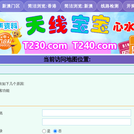
新澳门区
简洁浏览:香港
简洁浏览:新澳
线路检测
开
当前访问地图位置:
有如下几个原因:
索功能
名
录
是
否