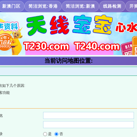
新澳门区
简洁浏览:香港
简洁浏览:新澳
线路检测
开
当前访问地图位置:
有如下几个原因:
索功能
名
录
是
否