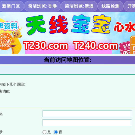
新澳门区
简洁浏览:香港
简洁浏览:新澳
线路检测
开
当前访问地图位置:
有如下几个原因:
索功能
名
录
是
否