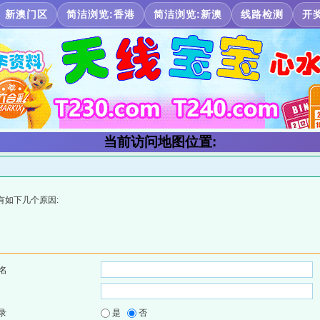
新澳门区
简洁浏览:香港
简洁浏览:新澳
线路检测
开
当前访问地图位置:
有如下几个原因:
名
录
是
否