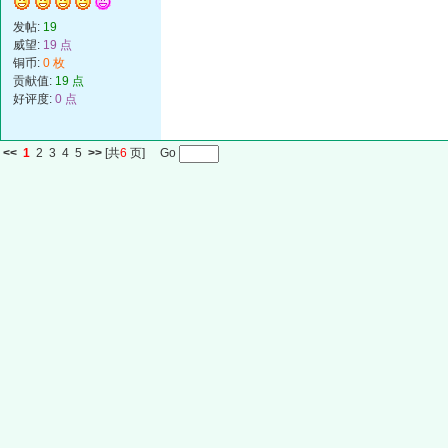
发帖:
19
威望:
19 点
铜币:
0 枚
贡献值:
19 点
好评度:
0 点
<<
1
2
3
4
5
>>
[共
6
页] Go