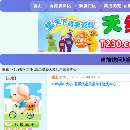
首页
香港资料区
新澳门区
简洁浏览:香
当前访问地
主题 :
<189期> 大小 ,吾虽浪迹天涯却未迷失本心
楼主
发表于: 2026-07-08 06:14
【
天书
】
<189期> 大小 ,吾虽浪迹天涯却未迷失本心