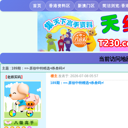
首页
香港资料区
新澳门区
简洁浏览:香
当前访问地
主题 :
189期：==-原创中特精选≮杀叁码≯
楼主
发表于: 2026-07-08 05:57
【
老师买码
】
189期：==-原创中特精选≮杀叁码≯