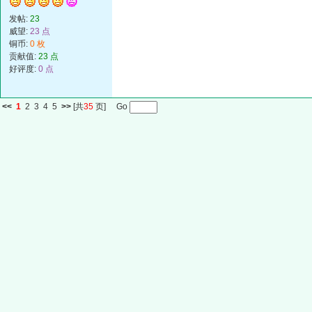
发帖:
23
威望:
23 点
铜币:
0 枚
贡献值:
23 点
好评度:
0 点
<<
1
2
3
4
5
>>
[共
35
页] Go