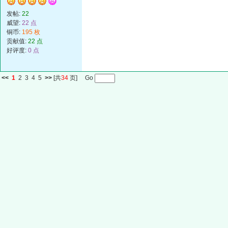
发帖:
22
威望:
22 点
铜币:
195 枚
贡献值:
22 点
好评度:
0 点
<<
1
2
3
4
5
>>
[共
34
页] Go