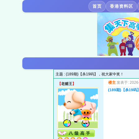
首页
香港资料区
主题 :
{189期}【杀19码】，祝大家中奖！
楼主
发表于: 2026-
【
老赌王
】
{189期}【杀19