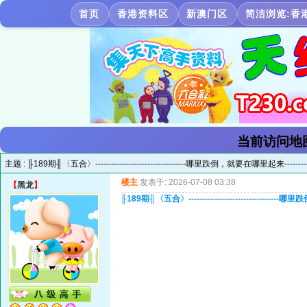
首页
香港资料区
新澳门区
简洁浏览:香
当前访问地
主题 :
╟189期╢〈五合〉---------------------------------哪里跌倒，就要在哪里起来---------
楼主
发表于: 2026-07-08 03:38
【
黑龙
】
╟189期╢〈五合〉--------------------------------