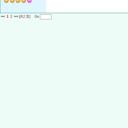
<<
1
2
>>
[共
2
页] Go