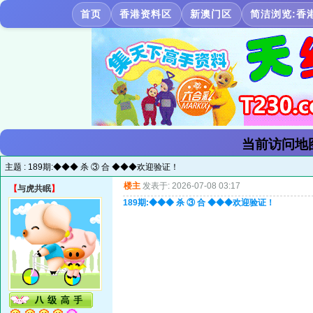
首页
香港资料区
新澳门区
简洁浏览:香
当前访问地
主题 :
189期:◆◆◆ 杀 ③ 合 ◆◆◆欢迎验证！
楼主
发表于: 2026-07-08 03:17
【
与虎共眠
】
189期:◆◆◆ 杀 ③ 合 ◆◆◆欢迎验证！