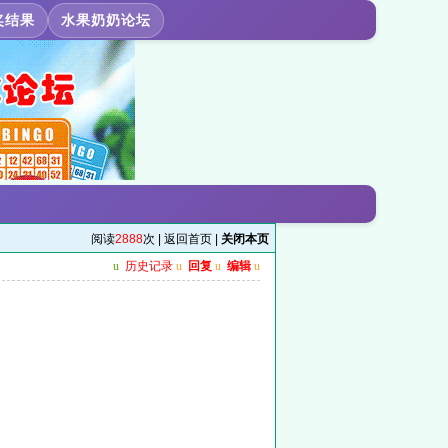
奖结果
水果奶奶论坛
阅读
2888
次 |
返回首页
|
关闭本页
u
历史记录
u
回复
u
编辑
u