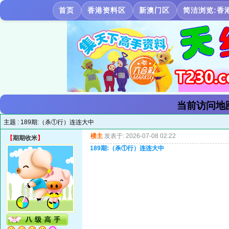
首页
香港资料区
新澳门区
简洁浏览:香
当前访问地
主题 :
189期:（杀①行）连连大中
楼主
发表于: 2026-07-08 02:22
【
期期收米
】
189期:（杀①行）连连大中