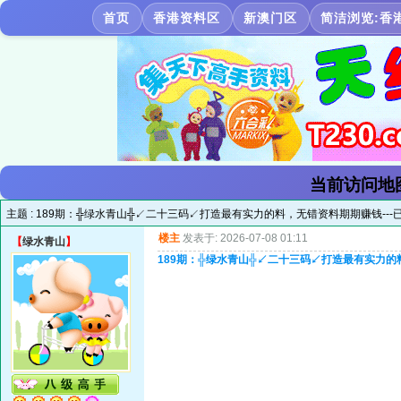
首页
香港资料区
新澳门区
简洁浏览:香
当前访问地
主题 :
189期：╬绿水青山╬↙二十三码↙打造最有实力的料，无错资料期期赚钱---已
楼主
发表于: 2026-07-08 01:11
【
绿水青山
】
189期：╬绿水青山╬↙二十三码↙打造最有实力的料