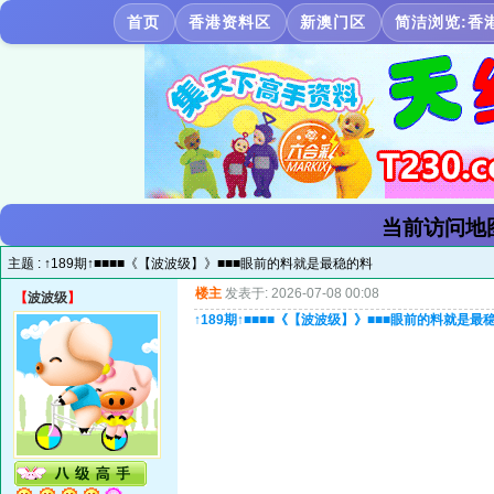
首页
香港资料区
新澳门区
简洁浏览:香
当前访问地
主题 :
↑189期↑■■■■《【波波级】》■■■眼前的料就是最稳的料
楼主
发表于: 2026-07-08 00:08
【
波波级
】
↑189期↑■■■■《【波波级】》■■■眼前的料就是最