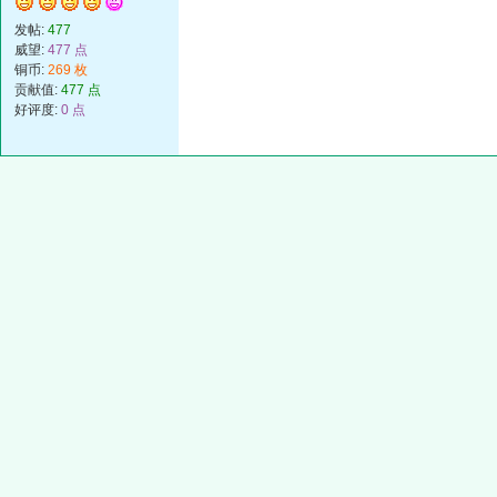
发帖:
477
威望:
477 点
铜币:
269 枚
贡献值:
477 点
好评度:
0 点