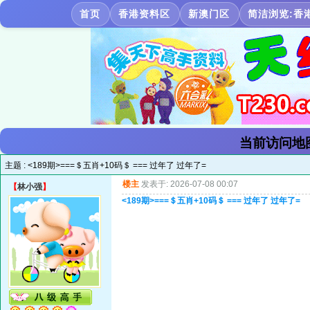
首页
香港资料区
新澳门区
简洁浏览:香
当前访问地
主题 :
<189期>===＄五肖+10码＄ === 过年了 过年了=
楼主
发表于: 2026-07-08 00:07
【
林小强
】
<189期>===＄五肖+10码＄ === 过年了 过年了=