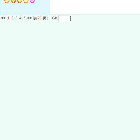
<<
1
2
3
4
5
>>
[共
21
页] Go