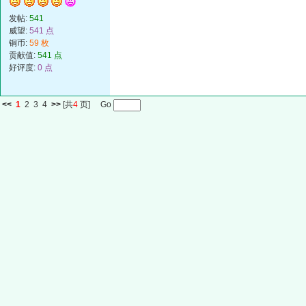
发帖:
541
威望:
541 点
铜币:
59 枚
贡献值:
541 点
好评度:
0 点
<<
1
2
3
4
>>
[共
4
页] Go