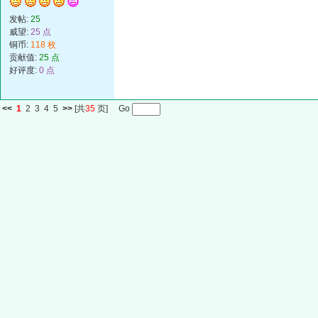
发帖:
25
威望:
25 点
铜币:
118 枚
贡献值:
25 点
好评度:
0 点
<<
1
2
3
4
5
>>
[共
35
页] Go