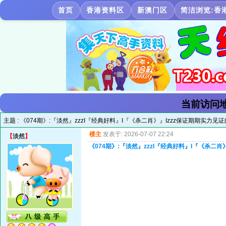
首页
香港资料区
新澳门区
简洁浏览:香
当前访问地
主题 :
《074期》:『淡然』zzzI『经典好料』I『《杀二肖》』Izzz保证期期实力
楼主
发表于: 2026-07-07 22:24
【
淡然
】
《074期》:『淡然』zzzI『经典好料』I『《杀二