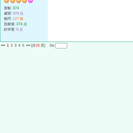
发帖:
374
威望:
374 点
铜币:
127 枚
贡献值:
374 点
好评度:
0 点
<<
1
2
3
4
5
>>
[共
26
页] Go