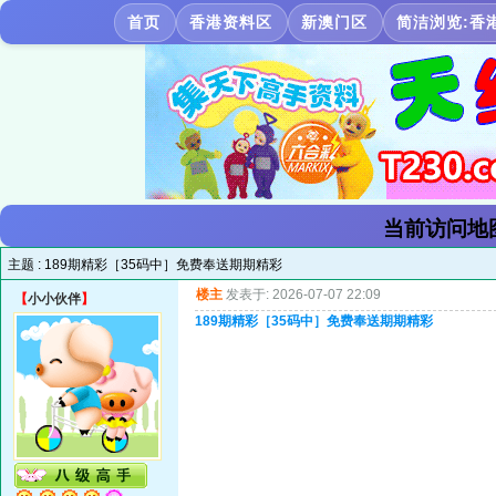
首页
香港资料区
新澳门区
简洁浏览:香
当前访问地
主题 :
189期精彩［35码中］免费奉送期期精彩
楼主
发表于: 2026-07-07 22:09
【
小小伙伴
】
189期精彩［35码中］免费奉送期期精彩