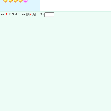
<<
1
2
3
4
5
>>
[共
9
页] Go