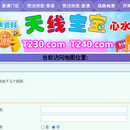
新澳门区
简洁浏览:香港
简洁浏览:新澳
线路检测
开
当前访问地图位置:
有如下几个原因:
名
录
是
否